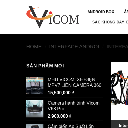
Skip
to
ANDROID BOX
Á
content
SẠC KHÔNG DÂY C
HOME
/
INTERFACE ANDROI
/
INTERF
SẢN PHẨM MỚI
MHU VICOM -XE ĐIỆN
MPV7 LIỀN CAMERA 360
15,500,000
₫
Camera hành trình Vicom
V68 Pro
2,900,000
₫
Inte
Cảm biến Áp Suất Lốp