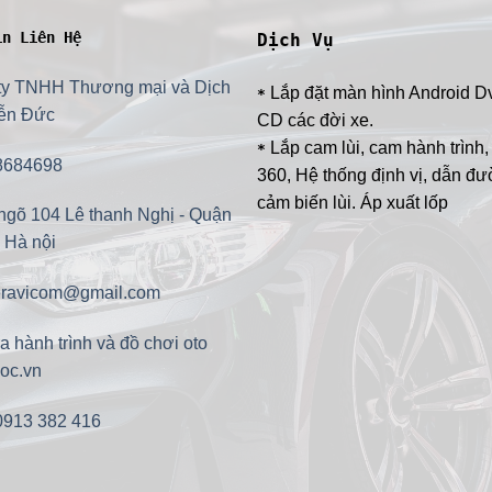
in Liên Hệ
Dịch Vụ
ty TNHH Thương mại và Dịch
Lắp đặt màn hình Android D
*
ễn Đức
CD các đời xe.
Lắp cam lùi, cam hành trình
*
8684698
360, Hệ thống định vị, dẫn đư
cảm biến lùi. Áp xuất lốp
ngõ 104 Lê thanh Nghị - Quận
 Hà nội
avicom@gmail.com
 hành trình và đồ chơi oto
oc.vn
0913 382 416