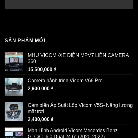
SẢN PHẨM MỚI
MHU VICOM -XE ĐIỆN MPV7 LIỀN CAMERA
360
15,500,000
₫
Camera hành trình Vicom V68 Pro
2,900,000
₫
Cảm biến Áp Suất Lốp Vicom V5S- Năng lượng
mặt trời
2,400,000
₫
Màn Hình Android Vicom Mecerdes Benz
GLC/C -6.0 Dual 24.6″ (2020-2022)