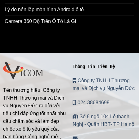
Lý do nên lắp màn hình Android ô tô
Camera 360 Độ Trên Ô Tô Là Gì
Thông Tin Liên Hệ
Công ty TNHH Thương
mại và Dịch vụ Nguyễn Đức
Tên thương hiệu: Công ty
TNHH Thương mại và Dịch
024.38684698
vụ Nguyễn Đức ra đời với
tiêu chí đáp ứng tốt nhất nhu
Số 8 ngõ 104 Lê thanh
cầu chăm sóc và làm đẹp
Nghị - Quận HBT- TP Hà nội
chiếc xe ô tô yêu quý của
bạn bằng Công nghệ mới,