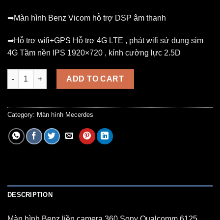
➡Màn hình Benz Vicom hỗ trợ DSP âm thanh
➡Hỗ trợ wifi+GPS Hỗ trợ 4G LTE , phát wifi sử dụng sim
4G Tầm nền IPS 1920×720 , kính cường lực 2.5D
Màn liền camera 360 cho Mec Benz GLK (2012-2015) quantity
ADD TO CART
Category:
Màn hình Mecerdes
DESCRIPTION
Màn hình Benz liền camera 360 Sony Qualcomm 6125