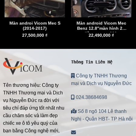
Màn androi Vicom Mec S
Màn android Vicom Mec
(2014-2017)
Benz 12.8″màn hình 2K
liền camera 360.
27,500,000
₫
22,490,000
₫
Thông Tin Liên Hệ
Công ty TNHH Thương
mại và Dịch vụ Nguyễn Đức
Tên thương hiệu: Công ty
TNHH Thương mại và Dịch
024.38684698
vụ Nguyễn Đức ra đời với
tiêu chí đáp ứng tốt nhất nhu
Số 8 ngõ 104 Lê thanh
cầu chăm sóc và làm đẹp
Nghị - Quận HBT- TP Hà nội
chiếc xe ô tô yêu quý của
bạn bằng Công nghệ mới,