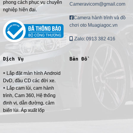
phong cách phục vụ chuyên
Cameravicom@gmail.com
nghiệp hiện đại.
Camera hành trình và đồ
chơi oto Muagiagoc.vn
Zalo: 0913 382 416
Dịch Vụ
Bản Đồ
Lắp đặt màn hình Android
*
DvD, đầu CD các đời xe.
Lắp cam lùi, cam hành
*
trình, Cam 360, Hệ thống
định vị, dẫn đường, cảm
biến lùi. Áp xuất lốp