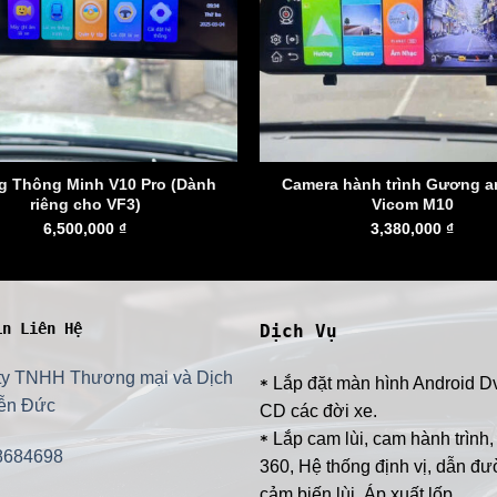
 Thông Minh V10 Pro (Dành
Camera hành trình Gương a
riêng cho VF3)
Vicom M10
6,500,000
₫
3,380,000
₫
in Liên Hệ
Dịch Vụ
ty TNHH Thương mại và Dịch
Lắp đặt màn hình Android D
*
ễn Đức
CD các đời xe.
Lắp cam lùi, cam hành trình
*
8684698
360, Hệ thống định vị, dẫn đư
cảm biến lùi. Áp xuất lốp