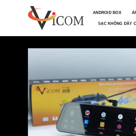
Skip
to
ANDROID BOX
Á
content
SẠC KHÔNG DÂY C