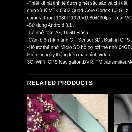
-Thiết kê rất tinh tế đường nét sắc sảo và chi tiết.
chíp xử lý MTK 6582 Quad-Core Cortex 1.3 GHz
camera Front 1080P 1920×1080@30fps, Rear V
-Sử dụng Android 8.1 ,
-Bộ nhớ ram 2G, 16GB Flash.
-Cảm biển hình ảnh G – Sensor 3D , Built-in GPS ,
-Hỗ trợ thẻ nhớ Micro SD hỗ trợ tới thẻ nhớ 64GB.
Hiển thị ngày tháng trên màn hình video.
3G, WiFi, GPS Navigation,DVR, FM transimitter,Mu
RELATED PRODUCTS