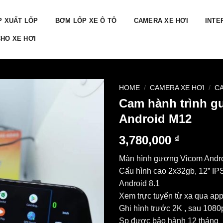
P XUẤT LỐP
BƠM LỐP XE Ô TÔ
CAMERA XE HƠI
INTE
HO XE HƠI
HOME
/
CAMERA XE HƠI
/
C
Cam hành trình 
Android M12
3,780,000
₫
Màn hình gương Vicom Andr
Cấu hình cao 2x32gb, 12” IP
Android 8.1
Xem trực tuyến từ xa qua app 
Ghi hình trước 2K , sau 1080
Sp được bảo hành 12 tháng