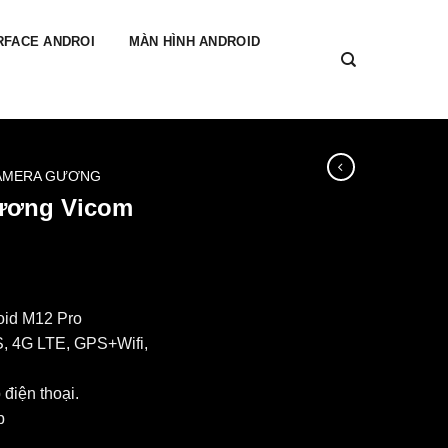
RFACE ANDROI
MÀN HÌNH ANDROID
AMERA GƯƠNG
gương Vicom
oid M12 Pro
S, 4G LTE, GPS+Wifi,
điện thoại.
p