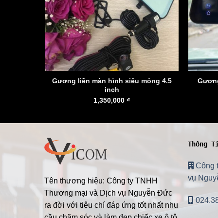
icom kết
Gương liền màn hình siêu mỏng 4.5
Gương
inch
1,350,000
₫
Thông T
Công 
vụ Nguy
Tên thương hiệu: Công ty TNHH
Thương mại và Dịch vụ Nguyễn Đức
024.3
ra đời với tiêu chí đáp ứng tốt nhất nhu
cầu chăm sóc và làm đẹp chiếc xe ô tô