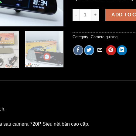
Cam hành trình gương Vicom 
ADD TO 
Category:
Camera gương
ch.
a sau camera 720P Siêu nét bản cao cấp.