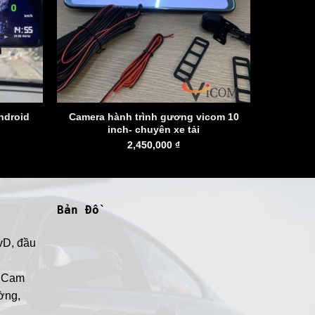
ndroid
Camera hành trình gương vicom 10
inch- chuyên xe tải
2,450,000
₫
Bản Đồ
vD, đầu
, Cam
ờng,