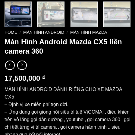
HOME
/
MÀN HÌNH ANDROID
/
MÀN HÌNH MAZDA
Màn Hình Android Mazda CX5 liền
camera 360
17,500,000
₫
MÀN HÌNH ANDROID DÀNH RIÊNG CHO XE MAZDA
CX5
– Định vị xe miễn phí trọn đời.
– Ứng dụng gọi giọng nói siêu trí tuệ ViCOMAI , điều khiển
trên vô lăng gọi dẫn đường , youtube , gọi camera 360 , gọi
chi tiết từng vị trí camera , gọi camera hành trình .. siêu
nhanh qua kết nối internet