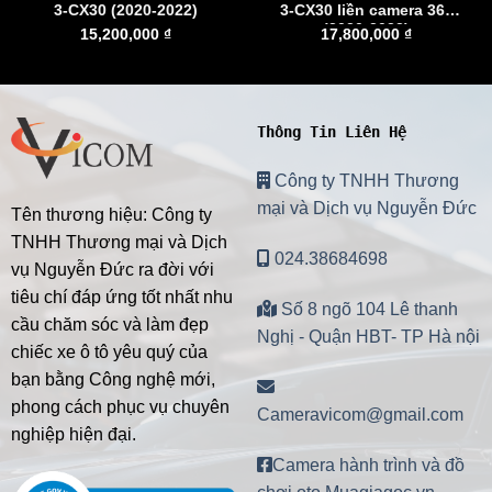
3-CX30 (2020-2022)
3-CX30 liền camera 360
(2020-2022)
15,200,000
₫
17,800,000
₫
Thông Tin Liên Hệ
Công ty TNHH Thương
mại và Dịch vụ Nguyễn Đức
Tên thương hiệu: Công ty
TNHH Thương mại và Dịch
024.38684698
vụ Nguyễn Đức ra đời với
tiêu chí đáp ứng tốt nhất nhu
Số 8 ngõ 104 Lê thanh
cầu chăm sóc và làm đẹp
Nghị - Quận HBT- TP Hà nội
chiếc xe ô tô yêu quý của
bạn bằng Công nghệ mới,
phong cách phục vụ chuyên
Cameravicom@gmail.com
nghiệp hiện đại.
Camera hành trình và đồ