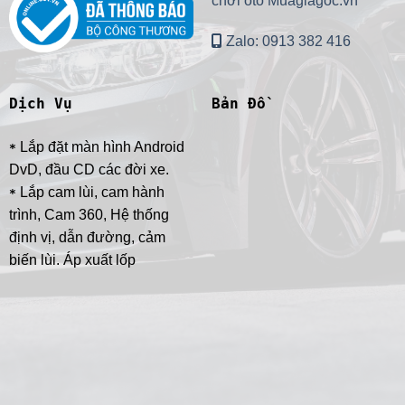
chơi oto Muagiagoc.vn
Zalo: 0913 382 416
Dịch Vụ
Bản Đồ
Lắp đặt màn hình Android
*
DvD, đầu CD các đời xe.
Lắp cam lùi, cam hành
*
trình, Cam 360, Hệ thống
định vị, dẫn đường, cảm
biến lùi. Áp xuất lốp