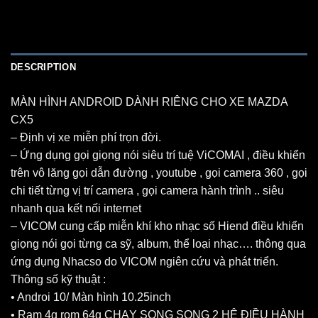
DESCRIPTION
MÀN HÌNH ANDROID DÀNH RIÊNG CHO XE MAZDA
CX5
– Định vị xe miễn phí trọn đời.
– Ứng dụng gọi giọng nói siêu trí tuệ ViCOMAI , điều khiển
trên vô lăng gọi dẫn đường , youtube , gọi camera 360 , gọi
chi tiết từng vị trí camera , gọi camera hành trình .. siêu
nhanh qua kết nối internet
– VICOM cung cấp miễn khí kho nhạc số Hiend điều khiển
giọng nói gọi từng ca sỹ, album, thể loại nhạc…. thông qua
ứng dụng Nhacso do VICOM ngiên cứu và phát triển.
Thông số kỹ thuật :
• Androi 10/ Màn hình 10.25inch
• Ram 4g rom 64g CHẠY SONG SONG 2 HỆ ĐIỀU HÀNH