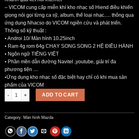
– VICOM cung cấp miễn khí kho nhạc số Hiend điều khiển
giọng nói gọi từng ca sỹ, album, thể loại nhạc…. thông qua
ứng dụng Nhacso do VICOM ngiên cứu và phát triển.
Thông số kỹ thuật :
• Androi 10/ Màn hình 10.25inch
• Ram 4g rom 64g CHẠY SONG SONG 2 HỆ ĐIỀU HÀNH
• Ngôn ngữ TIẾNG VIỆT
• Phần mền dẫn đường Navitel ,youtube, giải trí đa
phương tiện …
•Ứng dụng kho nhạc số đặc biệt hay chỉ có khi mua sản
phẩm của VICOM
Màn Hình Android Mazda CX5 liền camera 360 quantity
ADD TO CART
Category:
Màn hình Mazda