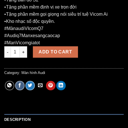
•Tặng phần mềm định vị xe trọn đời
•Tặng phần mềm gọi giọng nói siêu trí tuệ Vicom Ai
•Kho nhạc số độc quyền.
#MànaudiVIcomQ7
#Audiq7Manxesangcaocap
#ManVicomgiatot
Màn android cho Audi Q7 (2005-2009) 10.25 inch liền cam 360. 
ADD TO CART
Category:
Màn hình Audi
DESCRIPTION