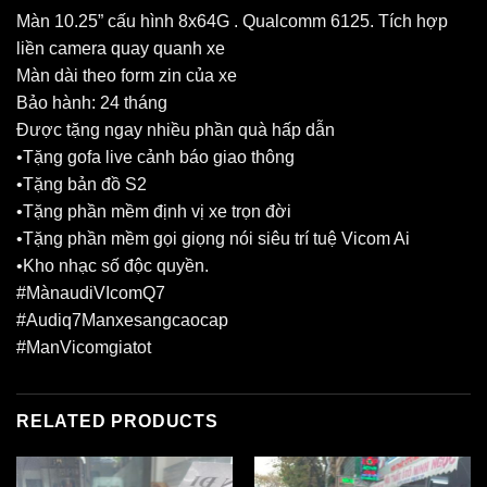
Màn 10.25” cấu hình 8x64G . Qualcomm 6125. Tích hợp
liền camera quay quanh xe
Màn dài theo form zin của xe
Bảo hành: 24 tháng
Được tặng ngay nhiều phần quà hấp dẫn
•Tặng gofa live cảnh báo giao thông
•Tặng bản đồ S2
•Tặng phần mềm định vị xe trọn đời
•Tặng phần mềm gọi giọng nói siêu trí tuệ Vicom Ai
•Kho nhạc số độc quyền.
#MànaudiVIcomQ7
#Audiq7Manxesangcaocap
#ManVicomgiatot
RELATED PRODUCTS