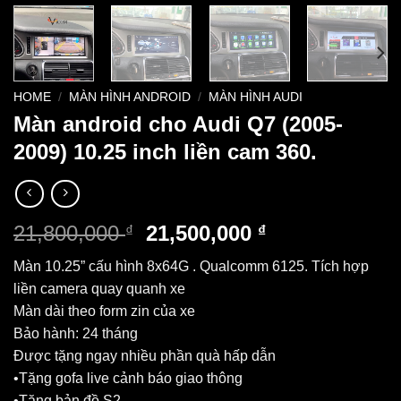
HOME
/
MÀN HÌNH ANDROID
/
MÀN HÌNH AUDI
Màn android cho Audi Q7 (2005-
2009) 10.25 inch liền cam 360.
21,800,000
21,500,000
₫
₫
Màn 10.25” cấu hình 8x64G . Qualcomm 6125. Tích hợp
liền camera quay quanh xe
Màn dài theo form zin của xe
Bảo hành: 24 tháng
Được tặng ngay nhiều phần quà hấp dẫn
•Tặng gofa live cảnh báo giao thông
•Tặng bản đồ S2