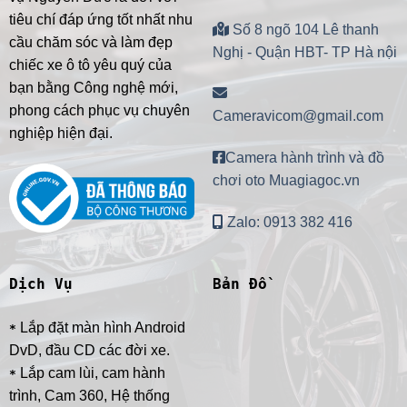
tiêu chí đáp ứng tốt nhất nhu
Số 8 ngõ 104 Lê thanh
cầu chăm sóc và làm đẹp
Nghị - Quận HBT- TP Hà nội
chiếc xe ô tô yêu quý của
bạn bằng Công nghệ mới,
phong cách phục vụ chuyên
Cameravicom@gmail.com
nghiệp hiện đại.
Camera hành trình và đồ
chơi oto Muagiagoc.vn
Zalo: 0913 382 416
Dịch Vụ
Bản Đồ
Lắp đặt màn hình Android
*
DvD, đầu CD các đời xe.
Lắp cam lùi, cam hành
*
trình, Cam 360, Hệ thống