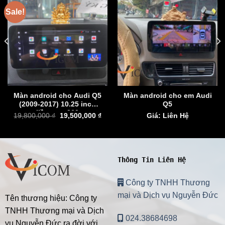
Sale!
Màn android cho Audi Q5
Màn android cho em Audi
(2009-2017) 10.25 inch
Q5
liền cam 360
19,800,000
₫
19,500,000
₫
Giá: Liên Hệ
Thông Tin Liên Hệ
Công ty TNHH Thương
mại và Dịch vụ Nguyễn Đức
Tên thương hiệu: Công ty
TNHH Thương mại và Dịch
024.38684698
vụ Nguyễn Đức ra đời với