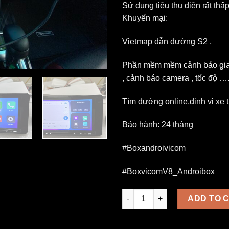
Sử dụng tiêu thụ điện rất thấ
Khuyến mại:
Vietmap dẫn đường S2 ,
Phần mềm mềm cảnh báo gia
, cảnh báo camera , tốc độ …
Tìm đường online,định vị xe t
Bảo hành: 24 tháng
#Boxandroivicom
#BoxvicomV8_Androibox
Androi Box V8 quantity
ADD TO 