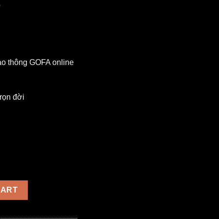
p
o thông GOFA online
.
rọn đời
CART