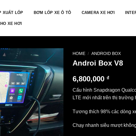
P XUẤT LỐP
BƠM LỐP XE Ô TÔ
CAMERA XE HƠI
INTE
HO XE HƠI
HOME
/
ANDROID BOX
Androi Box V8
6,800,000
₫
Cấu hình Snapdragon Qual
LTE mới nhất trên thị trường 
Tương thích 98% các dòng x
Chạy nhanh siêu mượt không