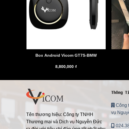
d Vicom Ai GT7
Box Android Vicom GT7S-BMW
8,800,000
₫
Thông T
Công 
vụ Nguy
Tên thương hiệu: Công ty TNHH
Thương mại và Dịch vụ Nguyễn Đức
024.3
ra đời với tiêu chí đáp ứng tốt nhất nhu