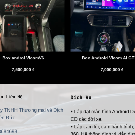
Box androi VicomV6
Box Android Vico
7,500,000
₫
7,000,000
₫
in Liên Hệ
Dịch Vụ
ty TNHH Thương mại và Dịch
Lắp đặt màn hình Android D
*
ễn Đức
CD các đời xe.
Lắp cam lùi, cam hành trình
*
8684698
360, Hệ thống định vị, dẫn đư