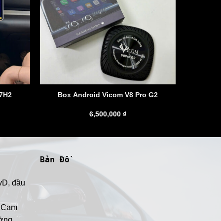
m Ai GT7H2
Box Android Vicom V8 Pro G2
6,500,000
₫
Bản Đồ
vD, đầu
, Cam
ờng,